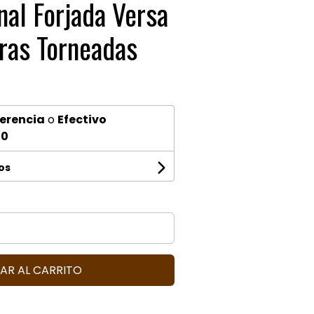
al Forjada Versa
ras Torneadas
erencia
o
Efectivo
10
os
AR AL CARRITO