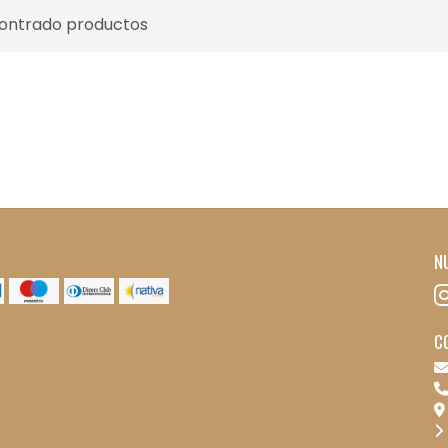
contrado productos
N
C